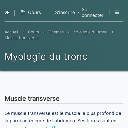
Se
Cours
S'inscrire
·
connecter
QCM
Livres
Accueil
Cours
Themes
Myologie du tronc
Premium
Muscle transverse
Myologie du tronc
Muscle transverse
Le muscle transverse est le muscle le plus profond de
la paroi antérieure de l'abdomen. Ses fibres sont en
(1)